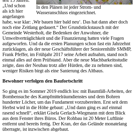
seit 15 Jahren.
„Und schon
In den Plänen ist jeder Strom- und
als ich hier
Wasseranschluss eingezeichnet.
angefangen
habe, war klar: ‚Wir bauen hier bald neu‘. Das hat dann aber doch
noch eine Zeitlang gedauert.“ Der Grundstückstausch mit der
Gemeinde Westerholt, die Bedenken der Anwohner, die
Umweltverträglichkeit und die Finanzierung hatten viele Fragen
aufgeworfen. Und da die ersten Planungen schon fast ein Jahrzehnt
zurücklagen, als der neue Geschäftsführer der Seniorenhilfe SMMP,
Frank Pfeffer, im Frühjahr 2017 seine Arbeit aufnahm, stand noch
einmal alles auf dem Prüfstand. Aber die neue Machbarkeitsstudie
zeigte, dass der Neubau trotz aller Hürden, die zu nehmen sind,
weniger Risiken birgt als eine Sanierung des Altbaus.
Bewohner verfolgen den Baufortschritt
So ging es im Sommer 2019 endlich los: mit Baumfäll-Arbeiten, der
Bombensuche des Kampfmittelräumdienstes und dem Bohren
hunderter Löcher, um das Fundament vorzubereiten. Erst seit dem
Herbst wird in die Höhe gebaut: „Und dann ging es auf einmal
rasend schnell“, erklärt Gisela Gerlach-Wiegmann mit dem Blick
aus dem Fenster ihres Büros. Der Rohbau ist 20 Meter Luftlinie
entfernt und bereits fertig. Der Kran, der das Gelände monatelang
überragte, ist inzwischen abgebaut.