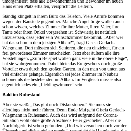
umorganisiert, dass alle Bewohnerinnen und Bewohner im neuen
Haus einen Platz erhalten, verspricht die Leiterin.
Ständig klingelt in ihrem Büro das Telefon. Viele Anrufe kommen
wegen der Baustelle gegenüber. Manche Angehörige wollen auch
schon wissen, welches Zimmer für ihre Mutter, ihren Vater, ihre
Tante oder ihren Onkel vorgesehen ist. Schwierig ist natürlich
umzusetzen, dass jeder sein Wunschzimmer bekommt. „Aber wer
hat das schon in dem jetzigen Altbau?“, fragt Gisela Gerlach-
Wiegmann. Dort müssten sich Senioren, die neu einziehen, für ein
frei gewordenes Zimmer entscheiden. Jetzt aber äußern alle ihre
Vorstellungen. „Zum Beispiel wollen ganz viele in die obere Etage“,
hat sie wahrgenommen. Dabei biete das Erdgeschoss doch große
Vorteile: etwa durch den großen Garten, in den man von unten aus
viel einfacher gelange. Eigentlich sei jedes Zimmer im Neubau
schöner als die bestehenden im Altbau. Im Vergleich müsste also
eigentlich jedes ein „Lieblingszimmer“ sein.
Bald im Ruhestand
Aber sie weiß: „Das gibt noch Diskussionen.“ Sie muss sie
allerdings nicht mehr führen. Denn Ende Mai geht Gisela Gerlach-
Wiegmann in Ruhestand. Auch das wird aufgrund der Corona-
Situation wohl ohne große Abschieds-Feier geschehen. Aber die
Nachfolgerin ist schon gefunden. „Und wir versuchen noch vor der
Übergabe möglichst viel zu regeln“, verspricht die Heimleiterin, die