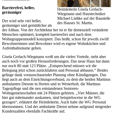
Barrierefrei, heller,
Heimleiterin Gisela Gerlach-
geräumiger
Wiegmann und Haustechniker
Michael Lüdtke auf der Baustelle
Der wird sehr viel heller,
des Hauses St. Martin.
geräumiger und gemütlicher als
der Altbau. Von der Architektur her ist er für demenziell veränderte
Menschen optimiert, komplett barrierefrei und nach dem
Wohngruppenmodell konzipiert. Das heißt, schon für jeweils zwölf
Bewohnerinnen und Bewohner wird es eigene Wohnküchen und
Aufenthaltsräume geben.
Gisela Gerlach-Wiegmann weiß um die vielen Vorteile, steht aber
auch noch vor großen Herausforderungen. Das neue Haus hat dann
nur noch 80 statt 123 Plätze. „Entsprechend müssen wir die
Belegung jetzt schon zurückfahren und Personal abbauen.“ Beides
gelinge dank vorausschauender Planung ohne Kündigungen. Das
liegt auch an dem Einrichtungsverbund, zu dem die beiden Martinus
ambulanten Dienste in Herten und in Westerholt, die Martinus
Tagespflege und die neu entstandenen Senioren-
Wohngemeinschaften mit 24 Plätzen gehören. „Vier Männer, die
hier gut miteinander auskamen, sind beispielsweise in die WG
gezogen“, erläutert die Heimleiterin. Auch habe die WG Personal
übernommen. Und der ambulante Dienst nehme aufgrund steigender
Kundenzahlen ebenfalls Fachkräfte auf.