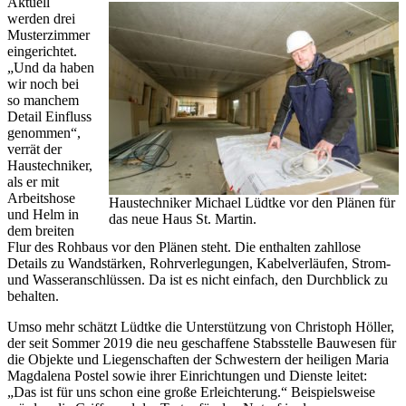
Aktuell
werden drei
Musterzimmer
eingerichtet.
„Und da haben
wir noch bei
so manchem
Detail Einfluss
genommen“,
verrät der
Haustechniker,
als er mit
Arbeitshose
Haustechniker Michael Lüdtke vor den Plänen für
und Helm in
das neue Haus St. Martin.
dem breiten
Flur des Rohbaus vor den Plänen steht. Die enthalten zahllose
Details zu Wandstärken, Rohrverlegungen, Kabelverläufen, Strom-
und Wasseranschlüssen. Da ist es nicht einfach, den Durchblick zu
behalten.
Umso mehr schätzt Lüdtke die Unterstützung von Christoph Höller,
der seit Sommer 2019 die neu geschaffene Stabsstelle Bauwesen für
die Objekte und Liegenschaften der Schwestern der heiligen Maria
Magdalena Postel sowie ihrer Einrichtungen und Dienste leitet:
„Das ist für uns schon eine große Erleichterung.“ Beispielsweise