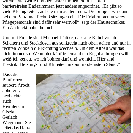
würden die Griffe und der Taster für den Notruf in den
barrierefreien Badezimmern jetzt anders angeordnet. „Es gibt so
viele Kleinigkeiten, auf die man achten muss. Die bringen wir dann
bei den Bau- und Techniksitzungen ein. Die Erfahrungen unseres
Pflegepersonals sind dafür sehr wertvoll“, sagt der Haustechniker.
Ein Architekt habe die nicht.
Und mit Freude sieht Michael Lüdtke, dass alle Kabel von den
Schaltern und Steckdosen aus senkrecht nach oben gehen und nur in
rechten Winkeln die Richtung wechseln. „In dem Altbau war das
nicht immer so. Wenn hier künftig jemand ein Regal anbringen will,
weiß ich genau, wo ich bohren darf und wo nicht. Hier sind
Elektrik, Heizungs- und Klimatechnik auf modernstem Stand.“
Dass die
Baufirmen
saubere Arbeit
abliefern,
beobachtet
auch
Heimleiterin
Gisela
Gerlach-
Wiegmann. Sie
leitet das Haus