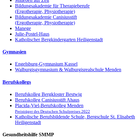
Mitleben auf Zeit
Bildungsakademie für Therapieberufe
(Ergotherapie, Physiotherapie)
Bildungsakademie Canisiusstift
(Ergotherapie, Physiotherapie)
Manege
Julie-Postel-Haus
Katholischer Bergkindergarten Heiligenstadt
Gymnasien
Engelsburg-Gymnasium Kassel
Walburgisgymnasium & Walburgisrealschule Menden
Berufskollegs
Berufskolleg Bergkloster Bestwig
Berufskolleg Canisiusstift Ahaus
Placida-Viel-Berufskolleg Menden
Preisträger des Deutschen Schulpreises 2022
Katholische Berufsbildende Schule, Bergschule St. Elisabeth
Heiligenstadt
Gesundheitshilfe SMMP